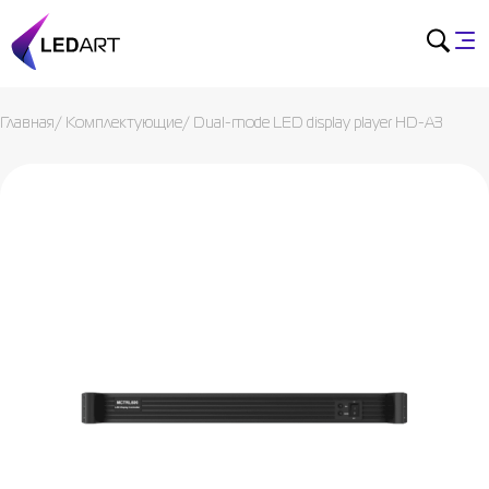
Главная
/
Комплектующие
/
Dual-mode LED display player HD-A3