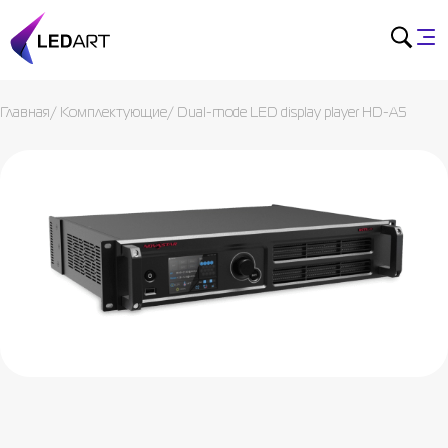
Главная
/
Комплектующие
/
Dual-mode LED display player HD-A5