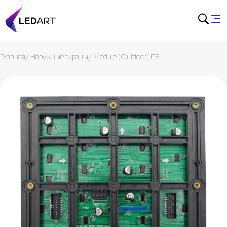
Главная
/
Наружные экраны
/
Module (Outdoor) P6