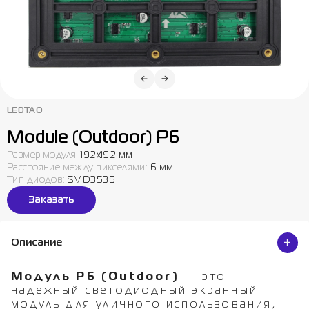
LEDTAO
Module (Outdoor) P6
Размер модуля
:
192x192 мм
Расстояние между пикселями
:
6 мм
Тип диодов
:
SMD3535
Заказать
Описание
Модуль P6 (Outdoor)
— это
надёжный светодиодный экранный
модуль для уличного использования,